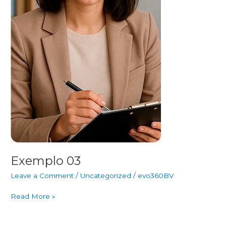
Exemplo 03
Leave a Comment
/
Uncategorized
/
evo360BV
Read More »